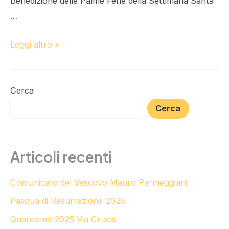
benedizione delle Palme Ferie della Settimana Santa
…
Orari
Leggi altro »
celebrazioni
settimana
santa
Cerca
2023
Cerca
Articoli recenti
Comunicato del Vescovo Mauro Parmeggiani
Pasqua di Resurrezione 2025
Quaresima 2025 Via Crucis