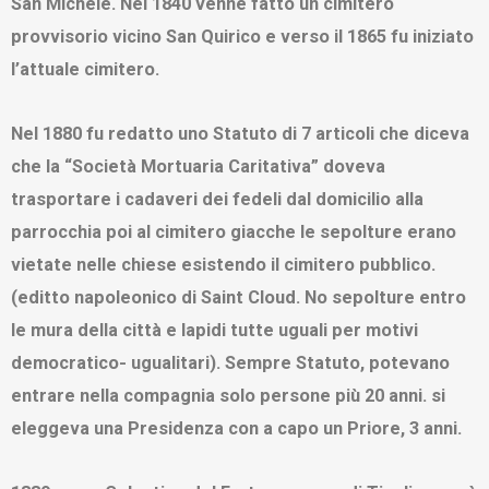
San Michele. Nel 1840 venne fatto un cimitero
provvisorio vicino San Quirico e verso il 1865 fu iniziato
l’attuale cimitero.
Nel 1880 fu redatto uno Statuto di 7 articoli che diceva
che la “Società Mortuaria Caritativa” doveva
trasportare i cadaveri dei fedeli dal domicilio alla
parrocchia poi al cimitero giacche le sepolture erano
vietate nelle chiese esistendo il cimitero pubblico.
(editto napoleonico di Saint Cloud. No sepolture entro
le mura della città e lapidi tutte uguali per motivi
democratico- ugualitari). Sempre Statuto, potevano
entrare nella compagnia solo persone più 20 anni. si
eleggeva una Presidenza con a capo un Priore, 3 anni.