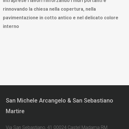
intraprese i lavori rinforzando i muri portanti e
rinnovando la chiesa nella copertura, nella
pavimentazione in cotto antico e nel delicato colore
interno
San Michele Arcangelo & San Sebastiano
Martire
Via San Sebastiano, 41 00024 Castel Madama RM